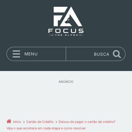
MENU
BUSCA
Pular para o conteúdo
ANÚNCIO
Início
Cartão de Crédito
Deixou de pagar o cartão de crédito?
Veja o que acontece em cada etapa e como resolver